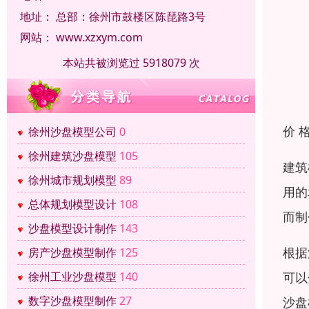
地址：
总部：徐州市鼓楼区陈琵路3号
网站：
www.xzxym.com
本站共被浏览过 5918079 次
价 
徐州沙盘模型公司
0
徐州建筑沙盘模型
105
建筑
徐州城市规划模型
89
用的
总体规划模型设计
108
而制
沙盘模型设计制作
143
根据
房产沙盘模型制作
125
可以
徐州工业沙盘模型
140
数字沙盘模型制作
27
沙盘