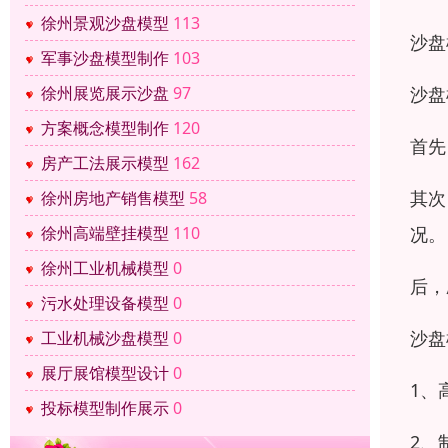
徐州景观沙盘模型
113
沙盘
军事沙盘模型制作
103
沙盘
徐州展览展示沙盘
97
方案概念模型制作
120
首先
房产工法展示模型
162
其次
徐州房地产销售模型
58
况。
徐州高端壁挂模型
110
徐州工业机械模型
0
后，
污水处理设备模型
0
沙盘
工业机械沙盘模型
0
展厅展馆模型设计
0
1、
投标模型制作展示
0
2、