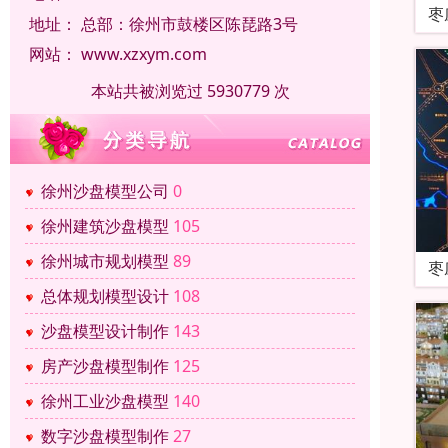
枣
地址：
总部：徐州市鼓楼区陈琵路3号
网站：
www.xzxym.com
本站共被浏览过 5930779 次
徐州沙盘模型公司
0
徐州建筑沙盘模型
105
徐州城市规划模型
89
枣
总体规划模型设计
108
沙盘模型设计制作
143
房产沙盘模型制作
125
徐州工业沙盘模型
140
数字沙盘模型制作
27