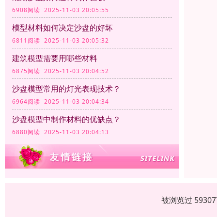
6908阅读 2025-11-03 20:05:55
模型材料如何决定沙盘的好坏
6811阅读 2025-11-03 20:05:32
建筑模型需要用哪些材料
6875阅读 2025-11-03 20:04:52
沙盘模型常用的灯光表现技术？
6964阅读 2025-11-03 20:04:34
沙盘模型中制作材料的优缺点？
6880阅读 2025-11-03 20:04:13
被浏览过 593