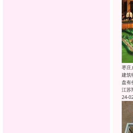
枣庄
建筑
盘有
江苏
24-0