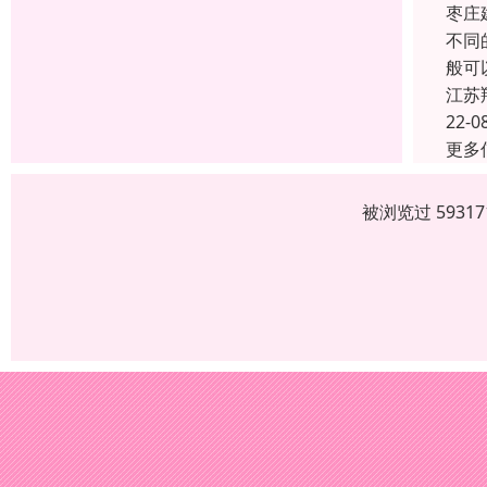
枣庄
不同
般可
江苏
22-0
更多
被浏览过 593