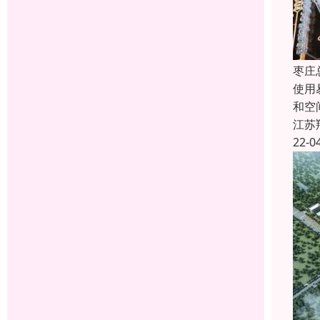
枣庄
使用
和空
江苏
22-0