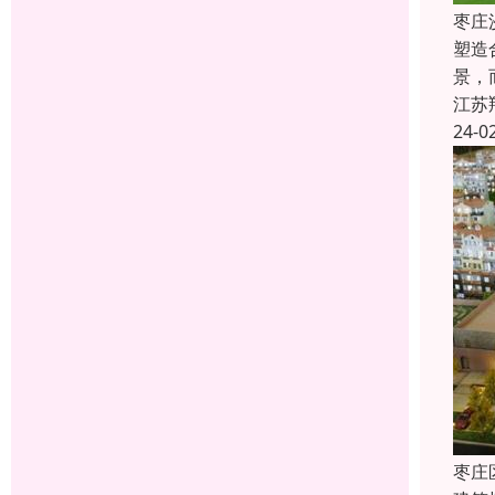
枣庄
塑造
景，
江苏
24-0
枣庄