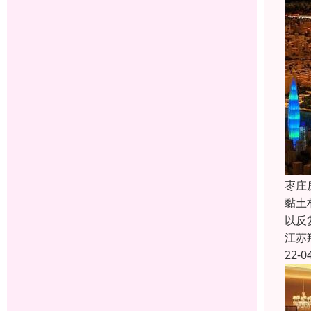
枣庄
黏土
以反
江苏
22-0