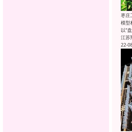
枣庄
模型
以“
江苏
22-0