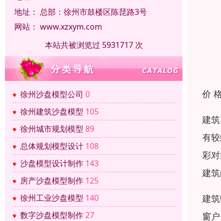
地址：
总部：徐州市鼓楼区陈琵路3号
网站：
www.xzxym.com
本站共被浏览过 5931717 次
价 
徐州沙盘模型公司
0
徐州建筑沙盘模型
105
建筑
徐州城市规划模型
89
有较
总体规划模型设计
108
彩对
沙盘模型设计制作
143
建筑
房产沙盘模型制作
125
建筑
徐州工业沙盘模型
140
数字沙盘模型制作
27
窗户