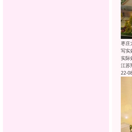
枣庄
写实
实际
江苏
22-0