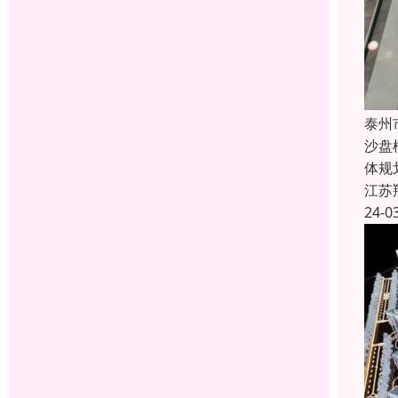
泰州
沙盘
体规
江苏
24-0