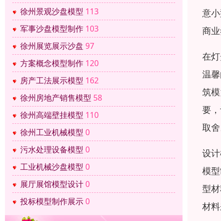
徐州景观沙盘模型
113
意小
军事沙盘模型制作
103
商业
徐州展览展示沙盘
97
在灯
方案概念模型制作
120
温馨
房产工法展示模型
162
筑模
徐州房地产销售模型
58
要，
徐州高端壁挂模型
110
取舍
徐州工业机械模型
0
污水处理设备模型
0
设计
工业机械沙盘模型
0
模型
展厅展馆模型设计
0
型材
投标模型制作展示
0
材料