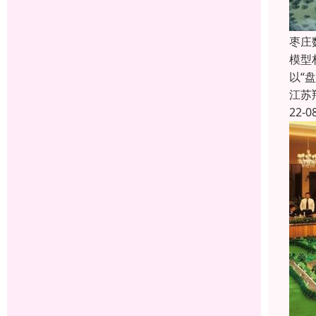
枣庄
模型
以“
江苏
22-0