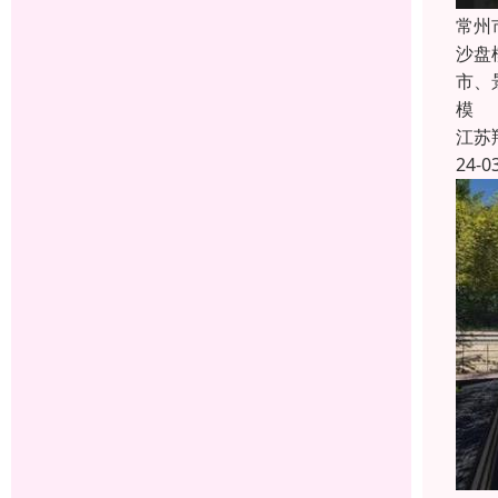
常州
沙盘
市、
模
江苏
24-0