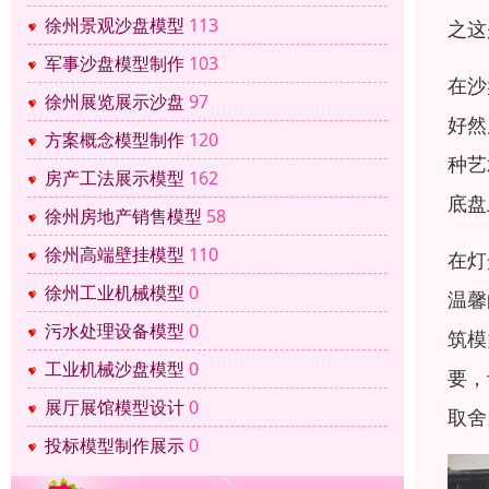
徐州景观沙盘模型
113
之这
军事沙盘模型制作
103
在沙
徐州展览展示沙盘
97
好然
方案概念模型制作
120
种艺
房产工法展示模型
162
底盘
徐州房地产销售模型
58
徐州高端壁挂模型
110
在灯
徐州工业机械模型
0
温馨
污水处理设备模型
0
筑模
工业机械沙盘模型
0
要，
展厅展馆模型设计
0
取舍
投标模型制作展示
0