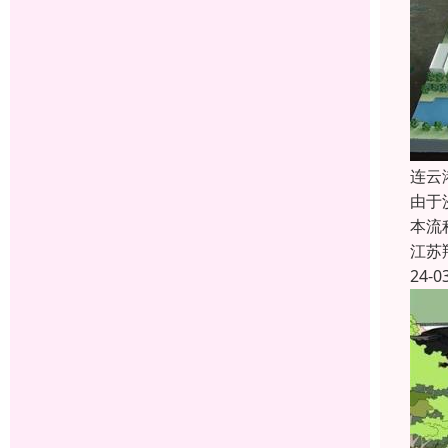
连云
由于
本流
江苏
24-0