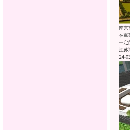
南京
在军
一定
江苏
24-0