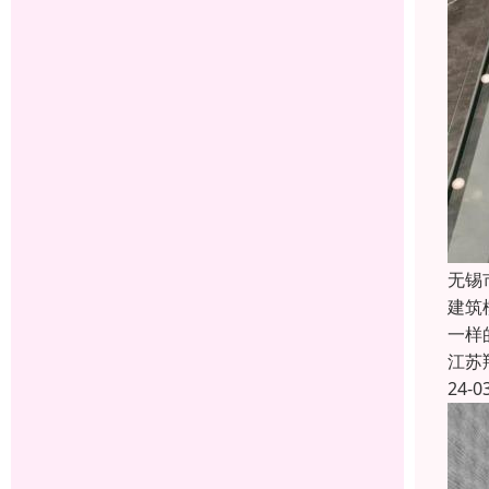
无锡
建筑
一样
江苏
24-0