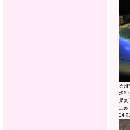
徐州
场景
景复
江苏
24-0