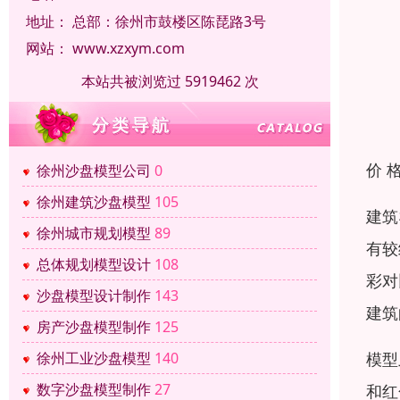
地址：
总部：徐州市鼓楼区陈琵路3号
网站：
www.xzxym.com
本站共被浏览过 5919462 次
价 
徐州沙盘模型公司
0
徐州建筑沙盘模型
105
建筑
徐州城市规划模型
89
有较
总体规划模型设计
108
彩对
沙盘模型设计制作
143
建筑
房产沙盘模型制作
125
模型
徐州工业沙盘模型
140
数字沙盘模型制作
27
和红